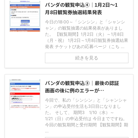
パンダの観覧申込④｜1月2日～1
月8日観覧券抽選結果発表
今日の18:00～「シンシン」と「シャンシ
ャン」の観覧抽選の結果発表がありまし
た。 【観覧期間】1月2日（火）～1月8日
（月・祝） 1月2日～1月8日観覧券抽選結果
発表 チケットぴあの応募ページ（こち ...
続きを見る
パンダの観覧申込③｜最後の認証
画面の後に例のエラーが…
今回で、私の「シンシン」と「シャンシャ
ン」の申込受付生活も3日目になりまし
た。 そして、 期間3 1/10（水）～
1/21（日）の申込受付は 今日までですね。
今回の観覧期間と受付期間 【観覧期間】期
...