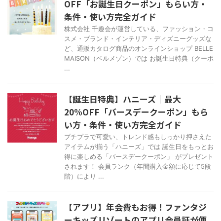
OFF「お誕生日クーポン」もらい方・
条件・使い方完全ガイド
株式会社 千趣会が運営している、ファッション・コ
スメ・ブランド・インテリア・ディズニーグッズな
ど、通販カタログ商品のオンラインショップ BELLE
MAISON（ベルメゾン）では お誕生日特典（クーポ
...
【誕生日特典】ハニーズ｜最大
20%OFF「バースデークーポン」もら
い方・条件・使い方完全ガイド
プチプラで可愛い、トレンド感もしっかり押さえた
アイテムが揃う「ハニーズ」では 誕生日をもっとお
得に楽しめる「バースデークーポン」 がプレゼント
されます！ 会員ランク（年間購入金額に応じて5段
階）により ...
【アプリ】年会費もお得！ファンタジ
ーキッズリゾートのアプリ会員証が便