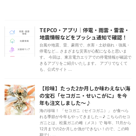
TEPCO・アプリ｜停電・雨雲・雷雲・
地震情報などをプッシュ通知で確認！
台風や地震、雷、豪雨で、水害・土砂崩れ・強風・
停電など… さまざまな災害が心配になると思いま
す。 今回は、東京電力エリアでの停電情報が確認で
きるアプリをご紹介いたします。 アプリでなくて
も、公式サイト ...
【珍味】たった2か月しか味わえない海
の宝石「セコガニ・せいこがに」を今
年も注文しました～♪
海の珍味！ 「セコガニ（セイコガニ）」 が食べら
れる季節が今年もやってきました～♪ こちらのセコ
ガニとは、松葉ガニの雌（メス）で 毎年、11月から
12月までの2か月しか漁ができない！ので、この時
期でし ...