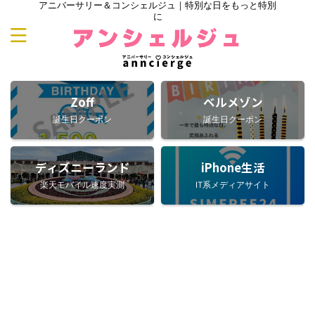
アニバーサリー＆コンシェルジュ｜特別な日をもっと特別
に
Zoff
ベルメゾン
誕生日クーポン
誕生日クーポン
ディズニーランド
iPhone生活
楽天モバイル速度実測
IT系メディアサイト