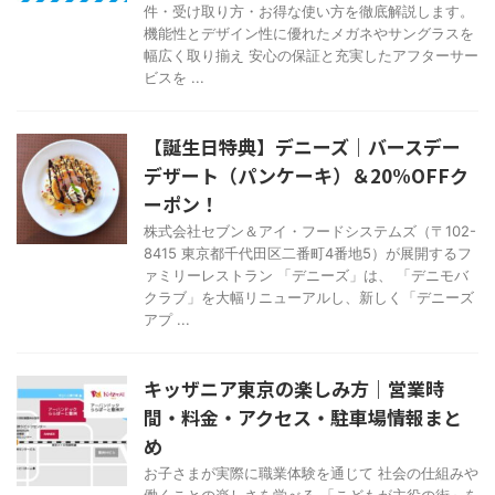
件・受け取り方・お得な使い方を徹底解説します。
機能性とデザイン性に優れたメガネやサングラスを
幅広く取り揃え 安心の保証と充実したアフターサー
ビスを ...
【誕生日特典】デニーズ｜バースデー
デザート（パンケーキ）＆20%OFFク
ーポン！
株式会社セブン＆アイ・フードシステムズ（〒102-
8415 東京都千代田区二番町4番地5）が展開するフ
ァミリーレストラン 「デニーズ」は、 「デニモバ
クラブ」を大幅リニューアルし、新しく「デニーズ
アプ ...
キッザニア東京の楽しみ方｜営業時
間・料金・アクセス・駐車場情報まと
め
お子さまが実際に職業体験を通じて 社会の仕組みや
働くことの楽しさを学べる 「こどもが主役の街」を