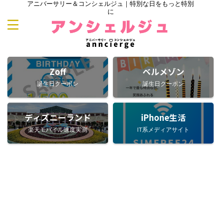
アニバーサリー＆コンシェルジュ｜特別な日をもっと特別
に
Zoff
ベルメゾン
誕生日クーポン
誕生日クーポン
ディズニーランド
iPhone生活
楽天モバイル速度実測
IT系メディアサイト