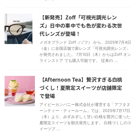
【新発売】Zoff「可視光調光レン
ズ」日中の車中でも色が変わる次世
代レンズが登場！
メガネブランド Zoff（ゾフ） から、2025年7月4日
（金）に全国店舗で新レンズ「可視光調光レンズ」
が発売されました。 7月10日（木）からはZoff オン
ラインストア でも購入可能です。 従来の ...
【Afternoon Tea】贅沢すぎる白桃
づくし！夏限定スイーツが店舗限定
で登場
アイビーカンパニー株式会社が運営する「アフタヌ
ーンティー・ティールーム」では、2025年7月17日
（木）より、みずみずしく甘い白桃を贅沢に使った
夏限定スイーツを順次発売します。 白桃づくしのス
イーツプ ...