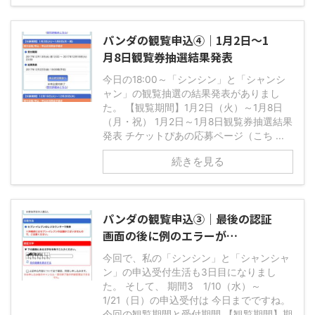
パンダの観覧申込④｜1月2日～1
月8日観覧券抽選結果発表
今日の18:00～「シンシン」と「シャンシ
ャン」の観覧抽選の結果発表がありまし
た。 【観覧期間】1月2日（火）～1月8日
（月・祝） 1月2日～1月8日観覧券抽選結果
発表 チケットぴあの応募ページ（こち ...
続きを見る
パンダの観覧申込③｜最後の認証
画面の後に例のエラーが…
今回で、私の「シンシン」と「シャンシャ
ン」の申込受付生活も3日目になりまし
た。 そして、 期間3 1/10（水）～
1/21（日）の申込受付は 今日までですね。
今回の観覧期間と受付期間 【観覧期間】期