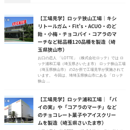
【工場見学】ロッテ狭山工場｜キシ
リトールガム・Fit's・ACUO・のど
飴・小梅・チョコパイ・コアラのマ
ーチなど総品種120品種を製造（埼
玉県狭山市）
お口の恋人 「LOTTE」（株式会社ロッテ）では ロ
ッテ浦和工場（埼玉県さいたま市） ロッテ狭山工場
（埼玉県狭山市） の2か所で工場見学が実施されて
います。 今回は、埼埼玉県狭山市にある 「ロッテ
狭山 ...
【工場見学】ロッテ浦和工場｜「パ
イの実」や「コアラのマーチ」など
のチョコレート菓子やアイスクリー
ムを製造（埼玉県さいたま市）