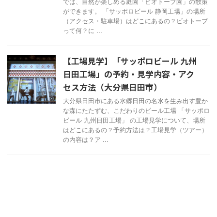
では、自然が楽しめる庭園「ビオトープ園」の散策
ができます。 「サッポロビール 静岡工場」の場所
（アクセス・駐車場）はどこにあるの？ビオトープ
って何？に ...
【工場見学】「サッポロビール 九州
日田工場」の予約・見学内容・アク
セス方法（大分県日田市）
大分県日田市にある水郷日田の名水を生み出す豊か
な森にたたずむ、こだわりのビール工場 「サッポロ
ビール 九州日田工場」 の工場見学について、場所
はどこにあるの？予約方法は？工場見学（ツアー）
の内容は？ア ...