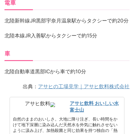
電車
北陸新幹線JR黒部宇奈月温泉駅からタクシーで約20分
北陸本線JR入善駅からタクシーで約15分
車
北陸自動車道黒部ICから車で約10分
出典：
アサヒの工場見学｜アサヒ飲料株式会社
アサヒ飲料 おいしい水
アサヒ飲料
富士山
自然のままのおいしさ。大地に降り注ぎ、長い時間をか
けて地下深層に染み込んだ天然水を外気に触れさせない
ように汲み上げ、加熱殺菌と同じ効果を持つ独自の「熱