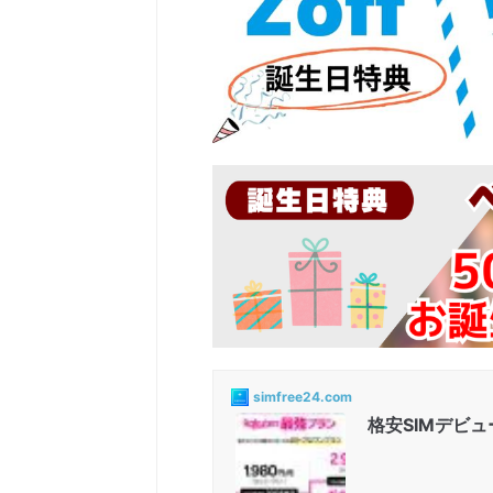
simfree24.com
格安SIMデビ