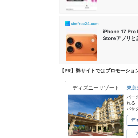
simfree24.com
iPhone 17
Storeアプリと店
【PR】弊サイトではプロモーショ
東京
ディズニーリゾート
パー
れる
バサ
デ