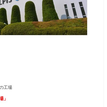
の工場
場」