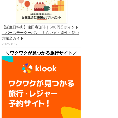
【誕生日特典】猿田彦珈琲｜500円分ポイント
「バースデークーポン」もらい方・条件・使い
方完全ガイド
2025.8.17
＼ワクワクが見つかる旅行サイト／