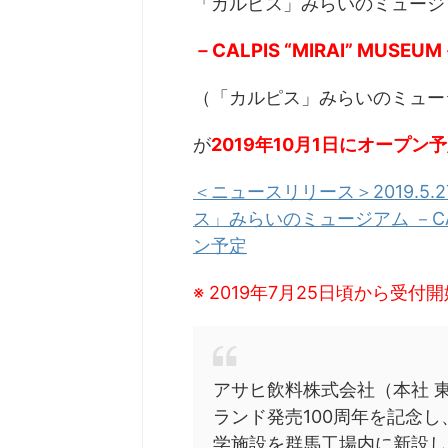
「カルピス」みらいのミュージ
－CALPIS “MIRAI” MUSEU
（「カルピス」みらいのミュー
が
2019年10月1日にオープン
＜ニュースリリース＞2019.5
ス」みらいのミュージアム －CALPI
ン予定
※ 2019年7月25日頃から受
アサヒ飲料株式会社（本社 
ランド発売100周年を記念
学施設を群馬工場内に新設し