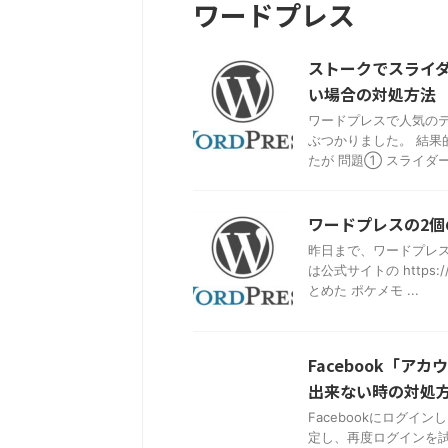
ワードプレス
ストークでスライ
い場合の対処方法
ワードプレスで人気のテ
ぶつかりました。 結
たが 問題① スライダー
ワードプレスの2個
昨日まで、ワードプレス
は公式サイトの https
とめた ポケメモ ...
Facebook「
出来ない時の対処
Facebookにログイ
定し、再度ログインを