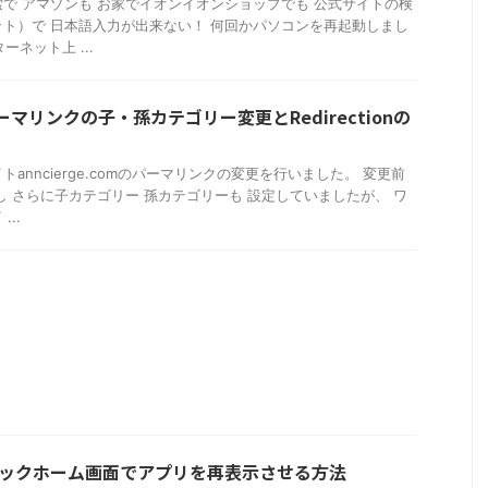
で アマゾンも お家でイオンイオンショップでも 公式サイトの検
ト）で 日本語入力が出来ない！ 何回かパソコンを再起動しまし
ネット上 ...
パーマリンクの子・孫カテゴリー変更とRedirectionの
anncierge.comのパーマリンクの変更を行いました。 変更前
し さらに子カテゴリー 孫カテゴリーも 設定していましたが、 ワ
..
ベーシックホーム画面でアプリを再表示させる方法