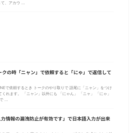
、アカウ ...
トークの時「ニャン」で依頼すると「にゃ」で返信して
INEで依頼するとき トークのやり取りで 語尾に「ニャン」をつけ
てくれます。 「ニャン」以外にも 「にゃん」 「ニャ」 「にゃ」
...
入力情報の漏洩防止が有効です」で日本語入力が出来