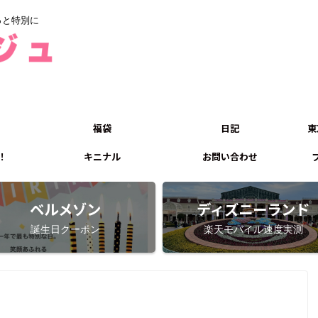
っと特別に
福袋
日記
東
！
キニナル
お問い合わせ
ベルメゾン
ディズニーランド
誕生日クーポン
楽天モバイル速度実測