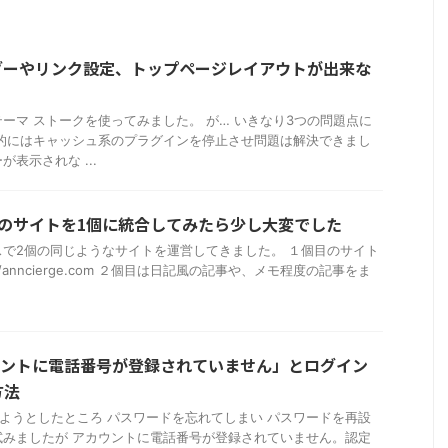
ダーやリンク設定、トップページレイアウトが出来な
ーマ ストークを使ってみました。 が… いきなり3つの問題点に
果的にはキャッシュ系のプラグインを停止させ問題は解決できまし
が表示されな ...
のサイトを1個に統合してみたら少し大変でした
で2個の同じようなサイトを運営してきました。 １個目のサイト
://anncierge.com ２個目は日記風の記事や、メモ程度の記事をま
アカウントに電話番号が登録されていません」とログイン
方法
ンしようとしたところ パスワードを忘れてしまい パスワードを再設
試みましたが アカウントに電話番号が登録されていません。認定