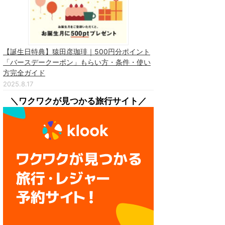
【誕生日特典】猿田彦珈琲｜500円分ポイント
「バースデークーポン」もらい方・条件・使い
方完全ガイド
2025.8.17
＼ワクワクが見つかる旅行サイト／