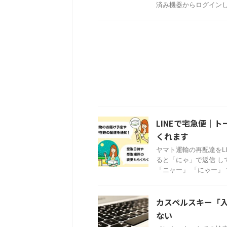
済み機器からログインして
LINEで宅急便｜
くれます
ヤマト運輸の再配達をL
ると「にゃ」で返信 し
「ニャー」 「にゃー」 で 
カスペルスキー「
ない