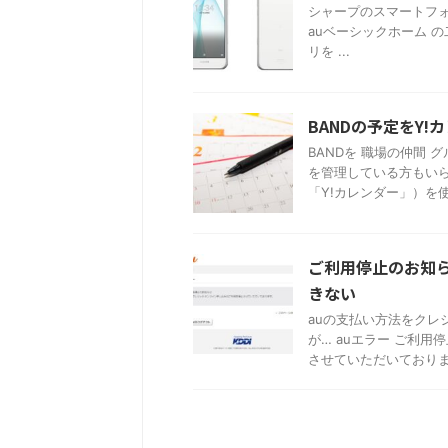
シャープのスマートフォン「A
auベーシックホーム 
リを ...
BANDの予定をY
BANDを 職場の仲間 
を管理している方もいら
「Y!カレンダー」）を使 .
ご利用停止のお知
きない
auの支払い方法をクレ
が… auエラー ご利
させていただいております