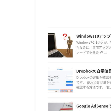
Windows10ア
Windows7や8の方
ちなみに、無償アップグ
レードで不具合 W ...
Dropboxの容
Dropboxの容量を
です。 使用済み容量を
確認する方法です。 右上の
Google AdSe