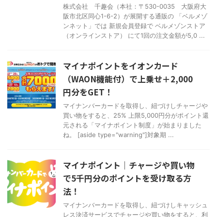
株式会社 千趣会（本社：〒530-0035 大阪府大
阪市北区同心1-6-2）が展開する通販の 「ベルメゾ
ンネット」では 新規会員登録で ベルメゾンストア
（オンラインストア） にて1回の注文金額が5,0 ...
マイナポイントをイオンカード
（WAON機能付）で上乗せ＋2,000
円分をGET！
マイナンバーカードを取得し、紐づけしチャージや
買い物をすると、25% 上限5,000円分がポイント還
元される「マイナポイント制度」が始まりました
ね。 [aside type="warning"]対象期 ...
マイナポイント｜チャージや買い物
で5千円分のポイントを受け取る方
法！
マイナンバーカードを取得し、紐づけしキャッシュ
レス決済サービスでチャージや買い物をすると、利