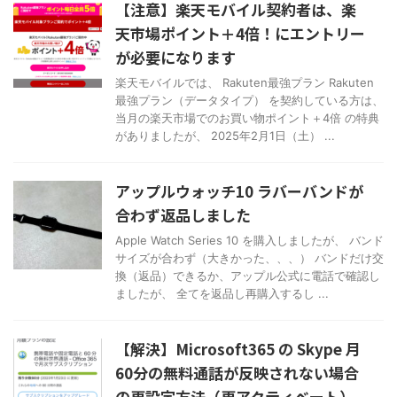
【注意】楽天モバイル契約者は、楽
天市場ポイント＋4倍！にエントリー
が必要になります
楽天モバイルでは、 Rakuten最強プラン Rakuten
最強プラン（データタイプ） を契約している方は、
当月の楽天市場でのお買い物ポイント＋4倍 の特典
がありましたが、 2025年2月1日（土） ...
アップルウォッチ10 ラバーバンドが
合わず返品しました
Apple Watch Series 10 を購入しましたが、 バンド
サイズが合わず（大きかった、、、） バンドだけ交
換（返品）できるか、アップル公式に電話で確認し
ましたが、 全てを返品し再購入するし ...
【解決】Microsoft365 の Skype 月
60分の無料通話が反映されない場合
の再設定方法（再アクティベート）