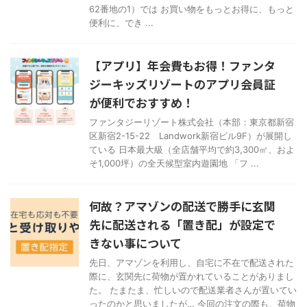
62番地の1）では お買い物をもっとお得に、もっと
便利に、でき ...
【アプリ】年会費もお得！ファンタ
ジーキッズリゾートのアプリ会員証
が便利でおすすめ！
ファンタジーリゾート株式会社（本部：東京都新宿
区新宿2-15-22 Landwork新宿ビル9F）が展開し
ている 日本最大級（全店舗平均で約3,300㎡、およ
そ1,000坪）の全天候型室内遊園地 「フ ...
何故？アマゾンの配送で勝手に玄関
先に配送される「置き配」が設定で
きない事について
先日、アマゾンを利用し、自宅に不在で配送された
際に、玄関先に荷物が置かれていることがありまし
た。 たまたま、忙しいので配送業者さんが置いてい
ったのかと思いましたが… 今回の注文の際も、荷物