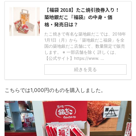
【福袋 2018】たこ焼引換券入り！
築地銀だこ『福袋』の中身・価
格・発売日は？
たこ焼きで有名な築地銀だこでは、2018年
1月1日（月）から「築地銀だこ福袋」を全
国の築地銀だこ店舗にて、数量限定で販売
します。 ※ 一部店舗を除く 詳しくは、
【公式サイト】https://www. ...
続きを見る
こちらでは1,000円のものを購入しました。