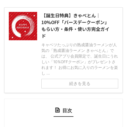
【誕生日特典】きゃべとん｜
10%OFF「バースデークーポン」
もらい方・条件・使い方完全ガイ
ド
キャベツたっぷりの熟成醤油ラーメンが人
気の「熟成醤油ラーメン きゃべとん」で
は、 公式アプリ会員限定で、誕生日にうれ
しい「10%OFFクーポン」がプレゼントさ
れます！ お得にお気に入りのラーメンを楽
し ...
続きを見る
目次