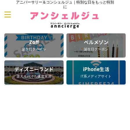
アニバーサリー＆コンシェルジュ｜特別な日をもっと特別
に
Zoff
ベルメゾン
誕生日クーポン
誕生日クーポン
ディズニーランド
iPhone生活
楽天モバイル速度実測
IT系メディアサイト