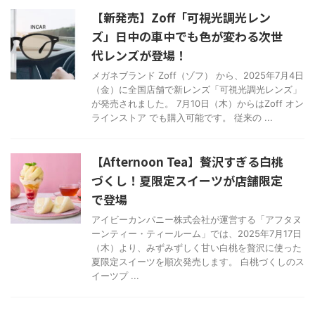
【新発売】Zoff「可視光調光レン
ズ」日中の車中でも色が変わる次世
代レンズが登場！
メガネブランド Zoff（ゾフ） から、2025年7月4日
（金）に全国店舗で新レンズ「可視光調光レンズ」
が発売されました。 7月10日（木）からはZoff オン
ラインストア でも購入可能です。 従来の ...
【Afternoon Tea】贅沢すぎる白桃
づくし！夏限定スイーツが店舗限定
で登場
アイビーカンパニー株式会社が運営する「アフタヌ
ーンティー・ティールーム」では、2025年7月17日
（木）より、みずみずしく甘い白桃を贅沢に使った
夏限定スイーツを順次発売します。 白桃づくしのス
イーツプ ...