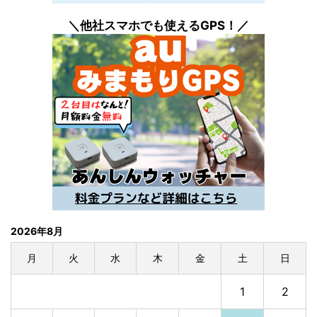
＼他社スマホでも
使えるGPS！／
2026年8月
月
火
水
木
金
土
日
1
2