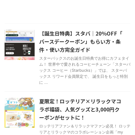
【誕生日特典】スタバ｜20％OFF「
バースデークーポン」もらい方・条
件・使い方完全ガイド
スターバックスのお誕生日特典でお得にカフェタイ
ム！ 世界中で愛されるコーヒーチェーン「スターバ
ックス コーヒー（Starbucks）」では、 スターバ
ックス リワード会員限定で、 誕生日をもっと特別
に ...
夏限定！ロッテリア×リラックマコ
ラボ福袋、人気グッズと3,000円ク
ーポンがセットに！
ロッテリアファン＆リラックマファン必見！ ロッテ
リアとリラックマのコラボレーション企画「my