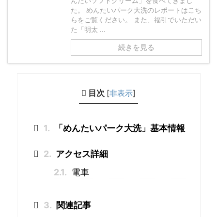
んたいソフトクリーム」を食べてきまし
た。 めんたいパーク大洗のレポートはこち
らをご覧ください。 また、福引でいただい
た「明太 ...
続きを見る
目次
[
非表示
]
1.
「めんたいパーク大洗」基本情報
2.
アクセス詳細
2.1.
電車
3.
関連記事