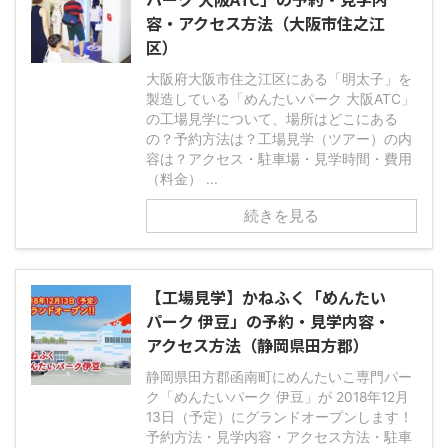
容・アクセス方法（大阪市住之江
区）
大阪府大阪市住之江区にある「明太子」を
製造している「めんたいパーク 大阪ATC」
の工場見学について、場所はどこにある
の？予約方法は？工場見学（ツアー）の内
容は？アクセス・駐車場・見学時間・費用
（料金） ...
続きを見る
【工場見学】かねふく「めんたい
パーク 伊豆」の予約・見学内容・
アクセス方法（静岡県田方郡）
静岡県田方郡函南町にめんたいこ専門パー
ク「めんたいパーク 伊豆」が 2018年12月
13日（予定）にグランドオープンします！
予約方法・見学内容・アクセス方法・駐車