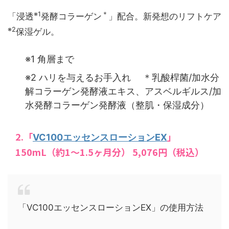
※1
＊
「浸透
発酵コラーゲン
」配合。新発想のリフトケア
※2
保湿ゲル。
※1 角層まで
※2 ハリを与えるお手入れ ＊乳酸桿菌/加水分
解コラーゲン発酵液エキス、アスベルギルス/加
水発酵コラーゲン発酵液（整肌・保湿成分）
2.「
」
VC100エッセンスローションEX
150mL（約1～1.5ヶ月分） 5,076円（税込）
「VC100エッセンスローションEX」の使用方法