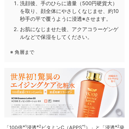
洗顔後、手のひらに適量（500円硬貨大）
を取り、顔全体にやさしくなじませ、約10
秒手の平で覆うように浸透※させます。
お肌になじませた後、アクアコラーゲンゲ
ルなどで保湿をしてください。
※ 角層まで
※1
※2
*1
※2
「100倍
浸透
ビタミンC（APPS
）」と「浸透
発