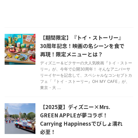
【期間限定】『トイ・ストーリー』
30周年記念！映画の名シーンを食で
再現！限定メニューとは？
ディズニー＆ピクサーの大人気映画『トイ・ストー
リー』が、今年で公開30周年！ そんなアニバーサ
リーイヤーを記念して、スペシャルなコンセプトカ
フェ「『トイ・ストーリー』OH MY CAFE」が、
東京・大 ...
【2025夏】ディズニー×Mrs.
GREEN APPLEが夢コラボ！
Carrying Happinessでびしょ濡れ
必至！