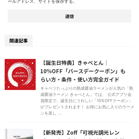
ールアドレス、サイトを保存する。
関連記事
【誕生日特典】きゃべとん｜
10%OFF「バースデークーポン」も
らい方・条件・使い方完全ガイド
キャベツたっぷりの熟成醤油ラーメンが人気の「熟
成醤油ラーメン きゃべとん」では、 公式アプリ会
員限定で、誕生日にうれしい「10%OFFクーポン」
がプレゼントされます！ お得にお気に入りのラーメ
ンを楽し ...
【新発売】Zoff「可視光調光レン