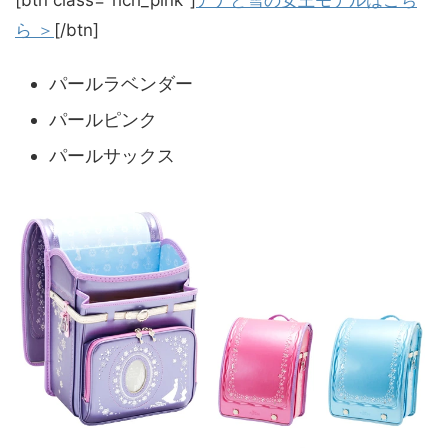
[btn class="rich_pink"]
アナと雪の女王モデルはこち
ら ＞
[/btn]
パールラベンダー
パールピンク
パールサックス