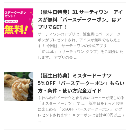
【誕生日特典】31 サーティワン｜アイ
スが無料「バースデークーポン」はア
プリでGET！
サーティワンのアプリは、誕生月にバースデークー
ポンがプレゼントされ、アイスが無料でもらえま
す！ 今回は、サーティワンの公式アプリ
「31cLub」（サーティワン クラブ）をご紹介いた
します。 アプリの会 ...
【誕生日特典】ミスタードーナツ｜
5%OFF「バースデークーポン」もらい
方・条件・使い方完全ガイド
ふわふわのドーナツと香り高いコーヒーが楽しめる
「ミスタードーナツ」 では、 誕生日をもっとお得
に楽しめる 「5%OFF バースデークーポン」 がプ
レゼントされます！ ※ クーポンは合計400円以上（
...