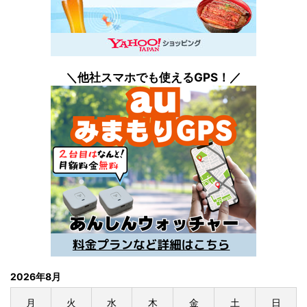
＼他社スマホでも
使えるGPS！／
2026年8月
月
火
水
木
金
土
日