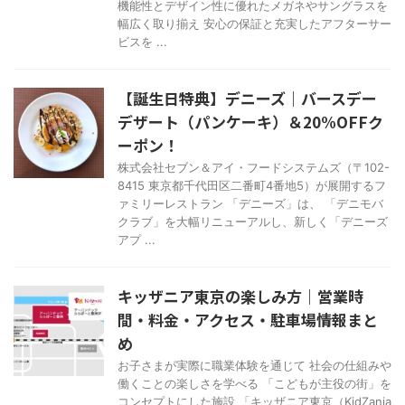
機能性とデザイン性に優れたメガネやサングラスを
幅広く取り揃え 安心の保証と充実したアフターサー
ビスを ...
【誕生日特典】デニーズ｜バースデー
デザート（パンケーキ）＆20%OFFク
ーポン！
株式会社セブン＆アイ・フードシステムズ（〒102-
8415 東京都千代田区二番町4番地5）が展開するフ
ァミリーレストラン 「デニーズ」は、 「デニモバ
クラブ」を大幅リニューアルし、新しく「デニーズ
アプ ...
キッザニア東京の楽しみ方｜営業時
間・料金・アクセス・駐車場情報まと
め
お子さまが実際に職業体験を通じて 社会の仕組みや
働くことの楽しさを学べる 「こどもが主役の街」を
コンセプトにした施設 「キッザニア東京（KidZania