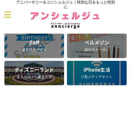
アニバーサリー＆コンシェルジュ｜特別な日をもっと特別
に
Zoff
ベルメゾン
誕生日クーポン
誕生日クーポン
ディズニーランド
iPhone生活
楽天モバイル速度実測
IT系メディアサイト