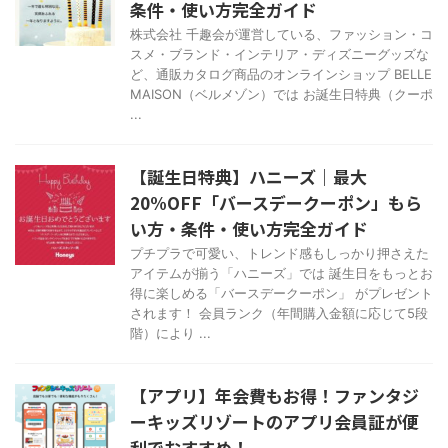
条件・使い方完全ガイド
株式会社 千趣会が運営している、ファッション・コ
スメ・ブランド・インテリア・ディズニーグッズな
ど、通販カタログ商品のオンラインショップ BELLE
MAISON（ベルメゾン）では お誕生日特典（クーポ
...
【誕生日特典】ハニーズ｜最大
20%OFF「バースデークーポン」もら
い方・条件・使い方完全ガイド
プチプラで可愛い、トレンド感もしっかり押さえた
アイテムが揃う「ハニーズ」では 誕生日をもっとお
得に楽しめる「バースデークーポン」 がプレゼント
されます！ 会員ランク（年間購入金額に応じて5段
階）により ...
【アプリ】年会費もお得！ファンタジ
ーキッズリゾートのアプリ会員証が便
利でおすすめ！