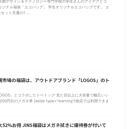
 京都デザイン＆テクノロジー専門学校の学生さんのアイデアとコ
リジナル福袋「エコバッグ」 学生オリジナルエコバッグです。 エ
ット共通の1 ...
眼鏡市場の福袋は、アウトドアブランド「LOGOS」のト
OGOS」とコラボしたトートッグ 見た目以上に大容量で幅広いシ
00円分のメガネ券 [aside type="warning"]他店では利用できま
大52%お得 JINS福袋はメガネ拭きに優待券が付いて