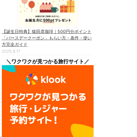
【誕生日特典】猿田彦珈琲｜500円分ポイント
「バースデークーポン」もらい方・条件・使い
方完全ガイド
2025.8.17
＼ワクワクが見つかる旅行サイト／