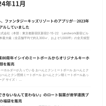
4年11月
、ファンタジーキッズリゾートのアプリが…2023年
アルしていました
会社（本部：東京都新宿区新宿2-15-22 Landwork新宿ビル
本最大級（全店舗平均で約3,300㎡、およそ1,000坪）の全天候型
創業80周年イシイのミートボールからオリジナルキーホ
類を販売
ーホルダーが入っている おべんとクンミートボール おべんとク
おべんとクン照焼ミートボール おべんとクン朝ミートボールあっ
 サイズ： ...
「できないなんて言わない」のロート製薬が産学連携プ
の福袋を販売