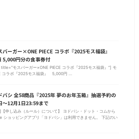
バーガー×ONE PIECE コラボ『2025モス福袋』
5,000円分の食事券付
box" title="モスバーガー×ONE PIECE コラボ『2025モス福袋』"] モ
 コラボ『2025モス福袋』 5,000円 ...
ドバシ 全58商品『2025年 夢のお年玉箱』抽選予約の
～12月1日23:59まで
warning"]【申し込み（ルール）について】 ヨドバシ・ドット・コムから
one ショッピングアプリ「ヨドバシ」は利用できません。 下記のい