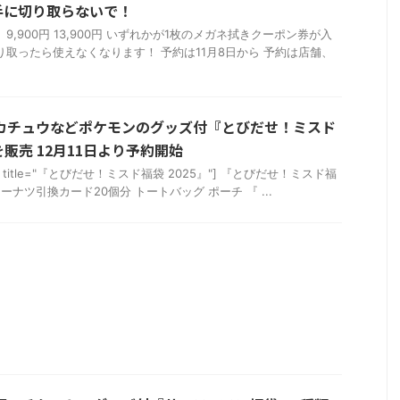
手に切り取らないで！
9,900円 13,900円 いずれかが1枚のメガネ拭きクーポン券が入
り取ったら使えなくなります！ 予約は11月8日から 予約は店舗、
ピカチュウなどポケモンのグッズ付『とびだせ！ミスド
類を販売 12月11日より予約開始
u_box" title="『とびだせ！ミスド福袋 2025』"] 『とびだせ！ミスド福
 ドーナツ引換カード20個分 トートバッグ ポーチ 『 ...