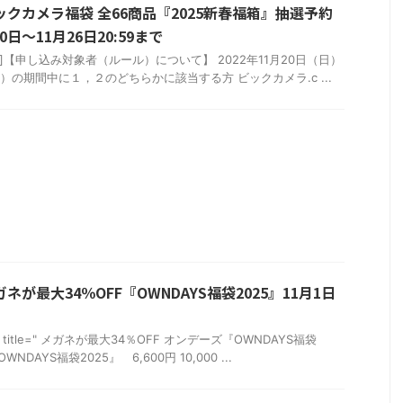
ックカメラ福袋 全66商品『2025新春福箱』抽選予約
日～11月26日20:59まで
arning"]【申し込み対象者（ルール）について】 2022年11月20日（日）
（火）の期間中に１，２のどちらかに該当する方 ビックカメラ.c ...
ネが最大34％OFF『OWNDAYS福袋2025』11月1日
_box" title=" メガネが最大34％OFF オンデーズ『OWNDAYS福袋
NDAYS福袋2025』 6,600円 10,000 ...