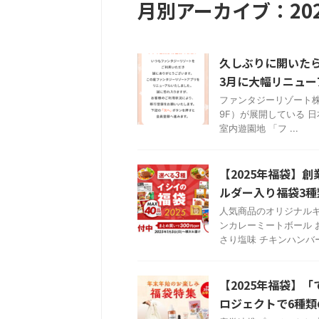
月別アーカイブ：202
久しぶりに開いたら
3月に大幅リニュー
ファンタジーリゾート株式
9F）が展開している 日
室内遊園地 「フ ...
【2025年福袋】
ルダー入り福袋3種
人気商品のオリジナルキ
ンカレーミートボール 
さり塩味 チキンハンバーグ
【2025年福袋】
ロジェクトで6種類