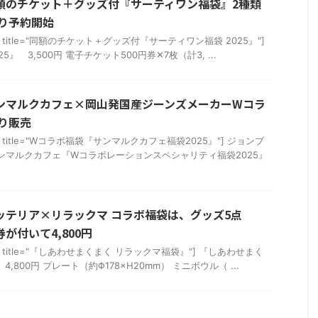
同額のチケット＋グッズ付『サーティワン福袋』2種類
より予約開始
u_box" title="同額のチケット＋グッズ付『サーティワン福袋 2025』"]
』 3,500円 電子チケット500円券✕7枚（計3, ...
サンマルクカフェ×岡山発国産ジーンズメーカーWコラ
より販売
u_box" title="Wコラボ福袋『サンマルクカフェ福袋2025』"] ジョンブ
ンマルクカフェ『Wコラボレーションスペシャリティ福袋2025』
ロッテリア×リラックマ コラボ福袋は、グッズ5点
券が付いて4,800円
u_box" title="『しあわせまくまく リラックマ福袋』"] 『しあわせまく
,800円 プレート（約Φ178×H20mm） ミニボウル（ ...