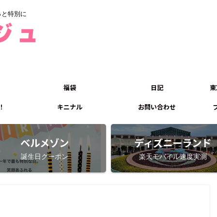
っと特別に
福袋
日記
東
！
キニナル
お問い合わせ
ベルメゾン
ディズニーランド
誕生日クーポン
楽天モバイル速度実測